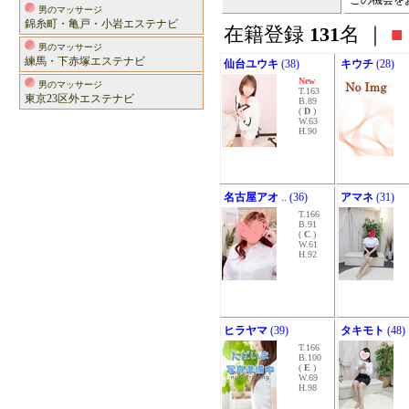
この機会を
男のマッサージ
錦糸町・亀戸・小岩エステナビ
在籍登録
131
名 ｜
■
男のマッサージ
練馬・下赤塚エステナビ
仙台ユウキ
(38)
キウチ
(28)
New
男のマッサージ
T.163
東京23区外エステナビ
B.89
(
D
)
W.63
H.90
名古屋アオ
.. (36)
アマネ
(31)
T.166
B.91
(
C
)
W.61
H.92
ヒラヤマ
(39)
タキモト
(48)
T.166
B.100
(
E
)
W.69
H.98