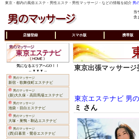
東京・都内の風俗エステ・男性エステ・男性マッサージ・などの情報を紹介
男
当
含
店舗登録
スマホ版
携帯版
気になるエリアへGO！！
東京出張マッサージ委
-- ▼▼▼ --
男のマッサージ
新宿・歌舞伎町エステナビ
男のマッサージ
(新)大久保・高田馬場エステナビ
東京エステナビ 男
男のマッサージ
ミ さん
池袋・目白エステナビ
男のマッサージ
大塚・巣鴨・駒込エステナビ
男のマッサージ
(西)日暮里・鶯谷エステナビ