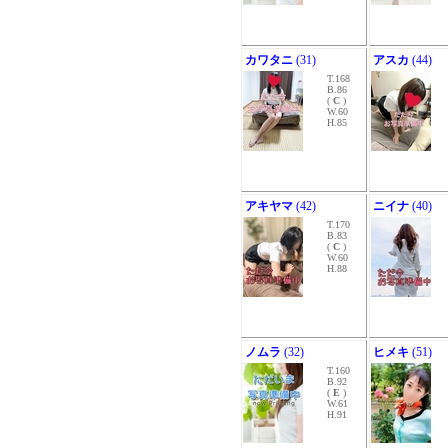
カワタニ
(31)
アスカ
(44)
T.168
B.86
(
C
)
W.60
H.85
アキヤマ
(42)
ニイナ
(40)
T.170
B.83
(
C
)
W.60
H.88
ノムラ
(32)
ヒメキ
(51)
T.160
B.92
(
E
)
W.61
H.91