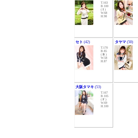
T.163
B.100
(
I
)
W.68
H.98
セト
(42)
タヤマ
(50)
T.170
B.85
(
B
)
W.58
H.87
大阪タマキ
(53)
T.167
B.105
(
F
)
W.69
H.100