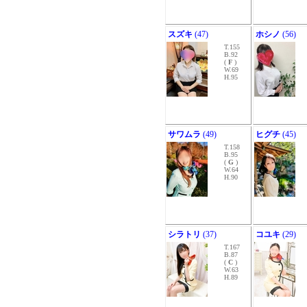
スズキ
(47)
ホシノ
(56)
T.155
B.92
(
F
)
W.69
H.95
サワムラ
(49)
ヒグチ
(45)
T.158
B.95
(
G
)
W.64
H.90
シラトリ
(37)
コユキ
(29)
T.167
B.87
(
C
)
W.63
H.89