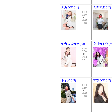
ナカシマ
(41)
ミチエダ
(47)
T.168
B.90
(
C
)
W.65
H.88
仙台スズカゼ
(38)
立川カトウ
(5
T.160
B.90
(
C
)
W.58
H.92
トオノ
(39)
マツシマ
(52)
T.160
B.89
(
F
)
W.63
H.88