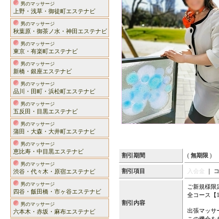
男のマッサージ
上野・浅草・御徒町エステナビ
男のマッサージ
秋葉原・御茶ノ水・神田エステナビ
男のマッサージ
東京・有楽町エステナビ
男のマッサージ
新橋・銀座エステナビ
男のマッサージ
品川・田町・浜松町エステナビ
男のマッサージ
五反田・目黒エステナビ
男のマッサージ
蒲田・大森・大井町エステナビ
男のマッサージ
恵比寿・中目黒エステナビ
割引期間
(
無期限
)
男のマッサージ
割引項目
入会金
｜ 
渋谷・代々木・原宿エステナビ
男のマッサージ
ご新規様限
四谷・飯田橋・市ヶ谷エステナビ
全コース【1
割引内容
男のマッサージ
出張マッサ
六本木・赤坂・麻布エステナビ