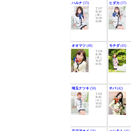
ハルナ
(55)
ヒダカ
(37)
T.157
B.84
(
D
)
W.58
H.88
オオマツ
(49)
モチダ
(45)
T.154
B.98
(
E
)
W.67
H.95
埼玉ナツキ
(50)
チバ
(42)
T.161
B.85
(
C
)
W.61
H.87