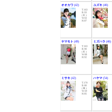
オオカワ
(42)
ユズキ
(46)
T.163
B.93
(
E
)
W.61
H.87
ヤマモト
(49)
ミズハラ
(46)
T.163
B.90
(
E
)
W.68
H.92
ミサキ
(42)
ハヤマ
(54)
T.170
B.80
(
B
)
W.59
H.85