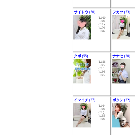
サイトウ
(50)
フカツ
(53)
T.160
B.98
(
H
)
W.70
H.96
クボ
(55)
ナナセ
(30)
T.156
B.95
(
E
)
W.66
H.95
イマイチ
(37)
ボタン
(32)
T.164
B.98
(
F
)
W.65
H.98