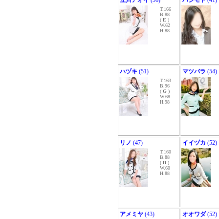
立川アオイ
(56)
ハシモト
(41)
T.166
B.88
(
E
)
W.62
H.88
ハヅキ
(51)
マツバラ
(54)
T.163
B.96
(
G
)
W.68
H.98
リノ
(47)
イイヅカ
(52)
T.160
B.88
(
D
)
W.60
H.88
アメミヤ
(43)
オオワダ
(52)