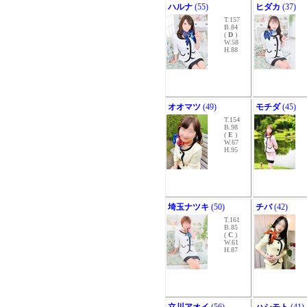
ハルナ
(55)
ヒダカ
(37)
T.157
B.84
(
D
)
W.58
H.88
オオマツ
(49)
モチダ
(45)
T.154
B.98
(
E
)
W.67
H.95
埼玉ナツキ
(50)
チバ
(42)
T.161
B.85
(
C
)
W.61
H.87