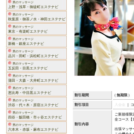
男のマッサージ
上野・浅草・御徒町エステナビ
男のマッサージ
秋葉原・御茶ノ水・神田エステナビ
男のマッサージ
東京・有楽町エステナビ
男のマッサージ
新橋・銀座エステナビ
男のマッサージ
品川・田町・浜松町エステナビ
男のマッサージ
五反田・目黒エステナビ
男のマッサージ
蒲田・大森・大井町エステナビ
男のマッサージ
恵比寿・中目黒エステナビ
割引期間
(
無期限
)
男のマッサージ
割引項目
入会金
｜ 
渋谷・代々木・原宿エステナビ
男のマッサージ
ご新規様限
四谷・飯田橋・市ヶ谷エステナビ
全コース【1
割引内容
男のマッサージ
出張マッサ
六本木・赤坂・麻布エステナビ