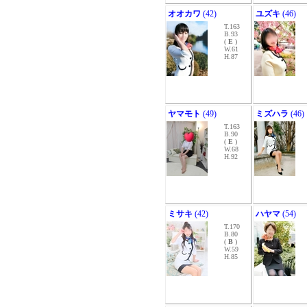
オオカワ
(42)
ユズキ
(46)
T.163
B.93
(
E
)
W.61
H.87
ヤマモト
(49)
ミズハラ
(46)
T.163
B.90
(
E
)
W.68
H.92
ミサキ
(42)
ハヤマ
(54)
T.170
B.80
(
B
)
W.59
H.85