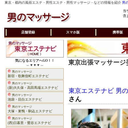
東京・都内の風俗エステ・男性エステ・男性マッサージ・などの情報を紹介
男
当
含
店舗登録
スマホ版
携帯版
気になるエリアへGO！！
東京出張マッサージ委
-- ▼▼▼ --
男のマッサージ
新宿・歌舞伎町エステナビ
男のマッサージ
(新)大久保・高田馬場エステナビ
東京エステナビ 男
男のマッサージ
さん
池袋・目白エステナビ
男のマッサージ
大塚・巣鴨・駒込エステナビ
男のマッサージ
(西)日暮里・鶯谷エステナビ