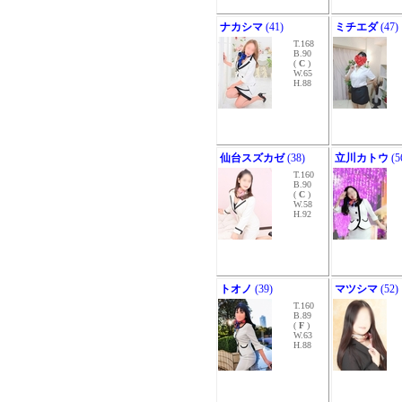
ナカシマ
(41)
ミチエダ
(47)
T.168
B.90
(
C
)
W.65
H.88
仙台スズカゼ
(38)
立川カトウ
(5
T.160
B.90
(
C
)
W.58
H.92
トオノ
(39)
マツシマ
(52)
T.160
B.89
(
F
)
W.63
H.88