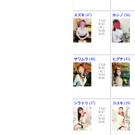
スズキ
(47)
ホシノ
(56)
T.155
B.92
(
F
)
W.69
H.95
サワムラ
(49)
ヒグチ
(45)
T.158
B.95
(
G
)
W.64
H.90
シラトリ
(37)
コユキ
(29)
T.167
B.87
(
C
)
W.63
H.89