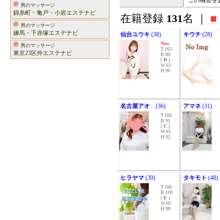
この機会を
男のマッサージ
錦糸町・亀戸・小岩エステナビ
在籍登録
131
名 ｜
■
男のマッサージ
練馬・下赤塚エステナビ
仙台ユウキ
(38)
キウチ
(28)
New
男のマッサージ
T.163
東京23区外エステナビ
B.89
(
D
)
W.63
H.90
名古屋アオ
.. (36)
アマネ
(31)
T.166
B.91
(
C
)
W.61
H.92
ヒラヤマ
(39)
タキモト
(48)
T.166
B.100
(
E
)
W.69
H.98