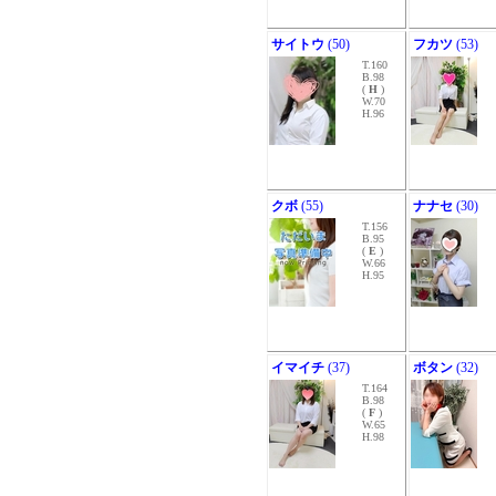
サイトウ
(50)
フカツ
(53)
T.160
B.98
(
H
)
W.70
H.96
クボ
(55)
ナナセ
(30)
T.156
B.95
(
E
)
W.66
H.95
イマイチ
(37)
ボタン
(32)
T.164
B.98
(
F
)
W.65
H.98