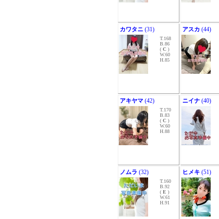
カワタニ
(31)
アスカ
(44)
T.168
B.86
(
C
)
W.60
H.85
アキヤマ
(42)
ニイナ
(40)
T.170
B.83
(
C
)
W.60
H.88
ノムラ
(32)
ヒメキ
(51)
T.160
B.92
(
E
)
W.61
H.91