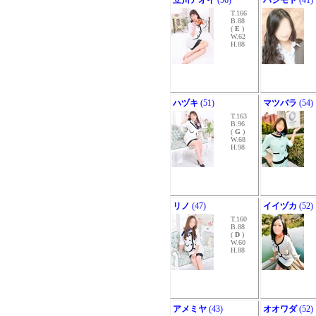
立川アオイ
(56)
ハシモト
(41)
T.166
B.88
(
E
)
W.62
H.88
ハヅキ
(51)
マツバラ
(54)
T.163
B.96
(
G
)
W.68
H.98
リノ
(47)
イイヅカ
(52)
T.160
B.88
(
D
)
W.60
H.88
アメミヤ
(43)
オオワダ
(52)