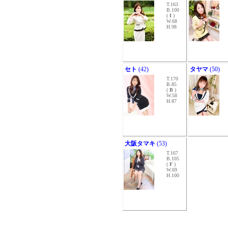
T.163
B.100
(
I
)
W.68
H.98
セト
(42)
タヤマ
(50)
T.170
B.85
(
B
)
W.58
H.87
大阪タマキ
(53)
T.167
B.105
(
F
)
W.69
H.100