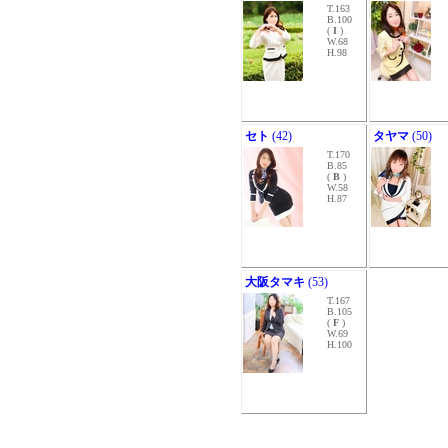
T.163
B.100
(
I
)
W.68
H.98
セト
(42)
タヤマ
(50)
T.170
B.85
(
B
)
W.58
H.87
大阪タマキ
(53)
T.167
B.105
(
F
)
W.69
H.100