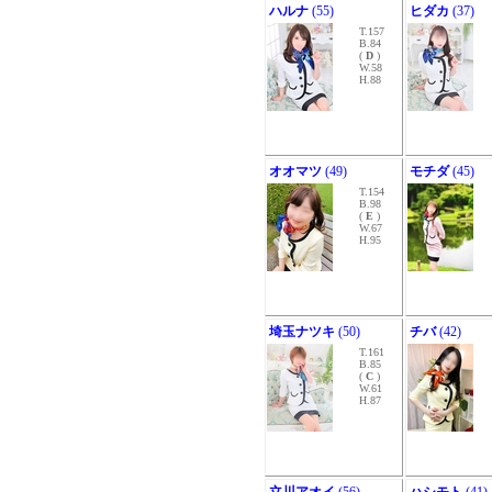
ハルナ
(55)
ヒダカ
(37)
T.157
B.84
(
D
)
W.58
H.88
オオマツ
(49)
モチダ
(45)
T.154
B.98
(
E
)
W.67
H.95
埼玉ナツキ
(50)
チバ
(42)
T.161
B.85
(
C
)
W.61
H.87