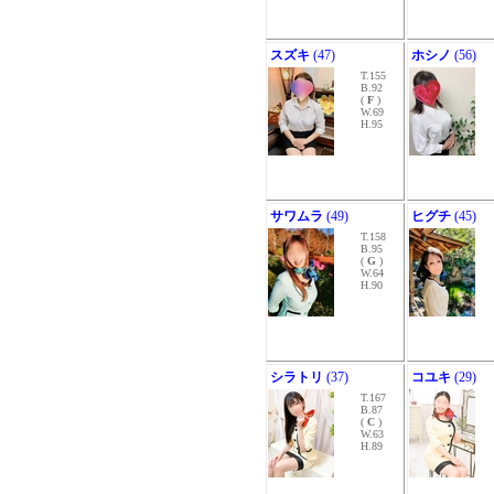
スズキ
(47)
ホシノ
(56)
T.155
B.92
(
F
)
W.69
H.95
サワムラ
(49)
ヒグチ
(45)
T.158
B.95
(
G
)
W.64
H.90
シラトリ
(37)
コユキ
(29)
T.167
B.87
(
C
)
W.63
H.89