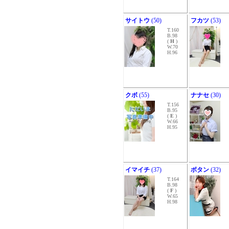
サイトウ
(50)
フカツ
(53)
T.160
B.98
(
H
)
W.70
H.96
クボ
(55)
ナナセ
(30)
T.156
B.95
(
E
)
W.66
H.95
イマイチ
(37)
ボタン
(32)
T.164
B.98
(
F
)
W.65
H.98