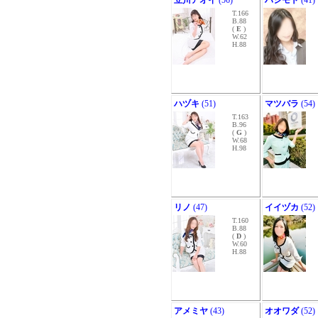
立川アオイ
(56)
ハシモト
(41)
T.166
B.88
(
E
)
W.62
H.88
ハヅキ
(51)
マツバラ
(54)
T.163
B.96
(
G
)
W.68
H.98
リノ
(47)
イイヅカ
(52)
T.160
B.88
(
D
)
W.60
H.88
アメミヤ
(43)
オオワダ
(52)