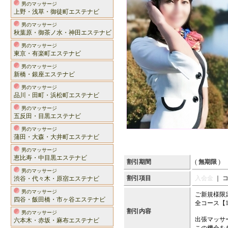
男のマッサージ
上野・浅草・御徒町エステナビ
男のマッサージ
秋葉原・御茶ノ水・神田エステナビ
男のマッサージ
東京・有楽町エステナビ
男のマッサージ
新橋・銀座エステナビ
男のマッサージ
品川・田町・浜松町エステナビ
男のマッサージ
五反田・目黒エステナビ
男のマッサージ
蒲田・大森・大井町エステナビ
男のマッサージ
恵比寿・中目黒エステナビ
割引期間
(
無期限
)
男のマッサージ
割引項目
入会金
｜ 
渋谷・代々木・原宿エステナビ
男のマッサージ
ご新規様限
四谷・飯田橋・市ヶ谷エステナビ
全コース【1
割引内容
男のマッサージ
出張マッサ
六本木・赤坂・麻布エステナビ