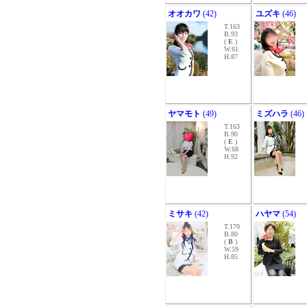
オオカワ
(42)
ユズキ
(46)
T.163
B.93
(
E
)
W.61
H.87
ヤマモト
(49)
ミズハラ
(46)
T.163
B.90
(
E
)
W.68
H.92
ミサキ
(42)
ハヤマ
(54)
T.170
B.80
(
B
)
W.59
H.85