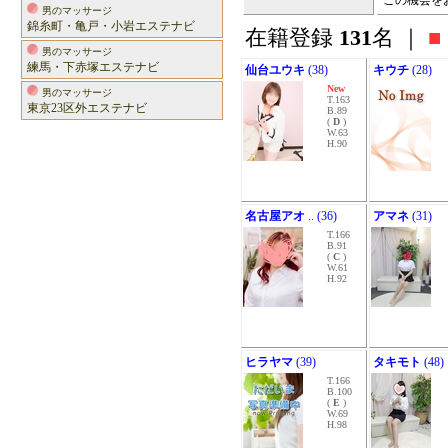
この機会を
男のマッサージ
錦糸町・亀戸・小岩エステナビ
在籍登録
131
名 ｜
■
男のマッサージ
練馬・下赤塚エステナビ
仙台ユウキ
(38)
キウチ
(28)
New
男のマッサージ
T.163
東京23区外エステナビ
B.89
(
D
)
W.63
H.90
名古屋アオ
.. (36)
アマネ
(31)
T.166
B.91
(
C
)
W.61
H.92
ヒラヤマ
(39)
タキモト
(48)
T.166
B.100
(
E
)
W.69
H.98