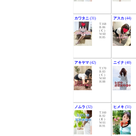
カワタニ
(31)
アスカ
(44)
T.168
B.86
(
C
)
W.60
H.85
アキヤマ
(42)
ニイナ
(40)
T.170
B.83
(
C
)
W.60
H.88
ノムラ
(32)
ヒメキ
(51)
T.160
B.92
(
E
)
W.61
H.91