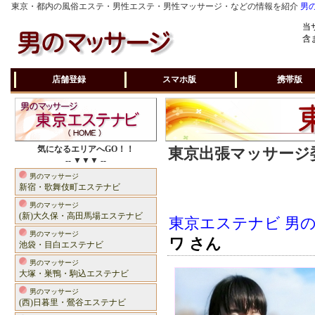
東京・都内の風俗エステ・男性エステ・男性マッサージ・などの情報を紹介
男
当
含
店舗登録
スマホ版
携帯版
気になるエリアへGO！！
東京出張マッサージ委
-- ▼▼▼ --
男のマッサージ
新宿・歌舞伎町エステナビ
男のマッサージ
(新)大久保・高田馬場エステナビ
東京エステナビ 男
男のマッサージ
ワ さん
池袋・目白エステナビ
男のマッサージ
大塚・巣鴨・駒込エステナビ
男のマッサージ
(西)日暮里・鶯谷エステナビ