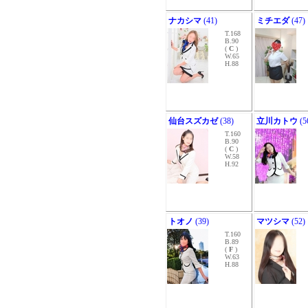
ナカシマ
(41)
ミチエダ
(47)
T.168
B.90
(
C
)
W.65
H.88
仙台スズカゼ
(38)
立川カトウ
(5
T.160
B.90
(
C
)
W.58
H.92
トオノ
(39)
マツシマ
(52)
T.160
B.89
(
F
)
W.63
H.88