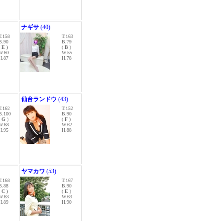
ナギサ
(40)
T.158
T.163
B.90
B.79
(
E
)
(
B
)
W.60
W.55
H.87
H.78
仙台ランドウ
(43)
T.162
T.152
B.100
B.90
(
G
)
(
F
)
W.68
W.62
H.95
H.88
ヤマカワ
(53)
T.168
T.167
B.88
B.90
(
C
)
(
E
)
W.63
W.63
H.89
H.90