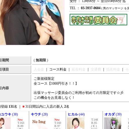
受付 ： 12時00分 ～ 翌日05時00分 迄
TEL ：
03-5937-0604
( 男のマッサージ を
引期間
(
無期限
)
引項目
入会金
｜ コース料金 ｜
延長料金
｜
交通費
｜
指名料金
｜
そ
ご新規様限定
全コース【1000円引き！！】
引内容
出張マッサージ委員会のご利用が初めての方限定です☆彡
この機会をお見逃しなく！
籍登録
131
名 ｜
■
31日間以内に入店の新人
2
名
台ユウキ
(38)
キウチ
(28)
ヒカル
(44)
オカダ
(39)
New
New
T.148
T.163
T.160
B.85
B.89
B.97
(
C
)