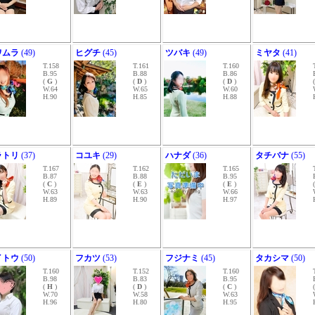
ワムラ
(49)
ヒグチ
(45)
ツバキ
(49)
ミヤタ
(41)
T.158
T.161
T.160
B.95
B.88
B.86
(
G
)
(
D
)
(
D
)
W.64
W.65
W.60
H.90
H.85
H.88
ラトリ
(37)
コユキ
(29)
ハナダ
(36)
タチバナ
(55)
T.167
T.162
T.165
B.87
B.88
B.95
(
C
)
(
E
)
(
E
)
W.63
W.63
W.66
H.89
H.90
H.97
イトウ
(50)
フカツ
(53)
フジナミ
(45)
タカシマ
(50)
T.160
T.152
T.160
B.98
B.83
B.95
(
H
)
(
D
)
(
C
)
W.70
W.58
W.63
H.96
H.80
H.95