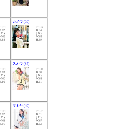
カノウ
(55)
T.151
T.163
B.82
B.84
(
C
)
(
D
)
W.62
W.63
H.88
H.89
スオウ
(34)
T.161
T.160
B.83
B.88
(
C
)
(
D
)
W.60
W.64
H.86
H.91
マミヤ
(49)
T.161
T.157
B.82
B.91
(
C
)
(
E
)
W.63
W.67
H.91
H.92