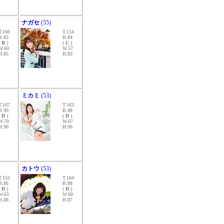
ナガセ
(55)
T.160
T.154
B.83
B.84
(
B
)
(
C
)
W.60
W.57
H.85
H.83
ミカミ
(53)
T.167
T.163
B.90
B.88
(
D
)
(
D
)
W.70
W.67
H.90
H.90
カトウ
(53)
T.155
T.164
B.86
B.88
(
D
)
(
D
)
W.65
W.60
H.88
H.87