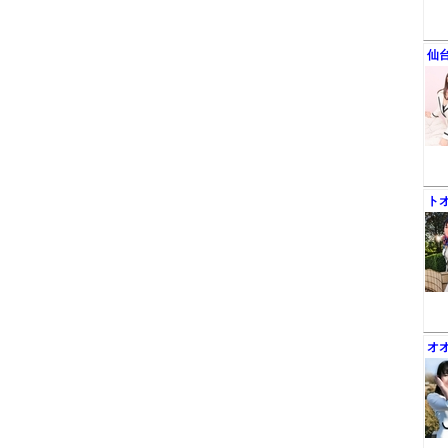
仙
ト
オ