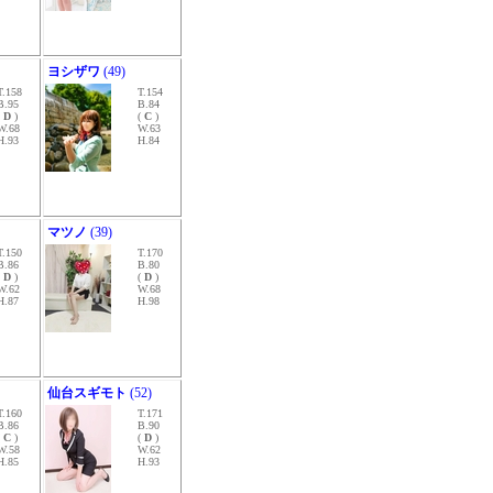
ヨシザワ
(49)
T.158
T.154
B.95
B.84
(
D
)
(
C
)
W.68
W.63
H.93
H.84
マツノ
(39)
T.150
T.170
B.86
B.80
(
D
)
(
D
)
W.62
W.68
H.87
H.98
仙台スギモト
(52)
T.160
T.171
B.86
B.90
(
C
)
(
D
)
W.58
W.62
H.85
H.93