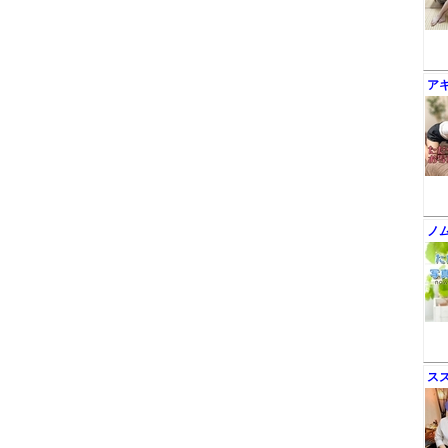
ア
ノ
ス