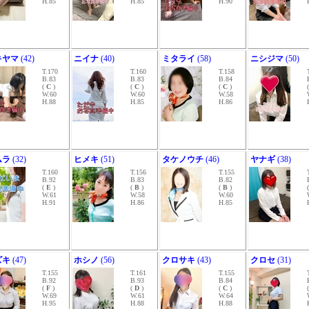
H.85
H.85
H.90
キヤマ
(42)
ニイナ
(40)
ミタライ
(58)
ニシジマ
(50)
T.170
T.160
T.158
B.83
B.83
B.84
(
C
)
(
C
)
(
C
)
W.60
W.60
W.58
H.88
H.85
H.86
ムラ
(32)
ヒメキ
(51)
タケノウチ
(46)
ヤナギ
(38)
T.160
T.156
T.155
B.92
B.83
B.82
(
E
)
(
B
)
(
B
)
W.61
W.58
W.60
H.91
H.86
H.85
ズキ
(47)
ホシノ
(56)
クロサキ
(43)
クロセ
(31)
T.155
T.161
T.155
B.92
B.93
B.84
(
F
)
(
D
)
(
C
)
W.69
W.61
W.64
H.95
H.88
H.88