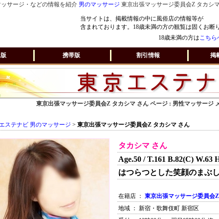
マッサージ・などの情報を紹介
男のマッサージ
東京出張マッサージ委員会Z タカシマ
当サイトは、掲載情報の中に風俗店の情報等が
含まれております。18歳未満の方の観覧は固くお断
18歳未満の方は
こちら
ホ版
携帯版
割引情報
掲
東京出張マッサージ委員会Z タカシマ さん ページ : 男性マッサージ
エステナビ 男のマッサージ
>
東京出張マッサージ委員会Z タカシマ さん
タカシマ さん
Age.50 / T.161 B.82(C) W.63 
はつらつとした笑顔のまぶ
在籍店 ：
東京出張マッサージ委員会Z
地域 ： 新宿・歌舞伎町 新宿区