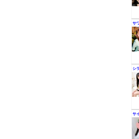
サ
シ
サ