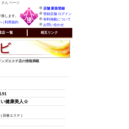
 さん ページ
店舗 新規登録
登録店舗 ログイン
り致します。
有料掲載について
へ
|
利用規約
お問い合わせ
載店 一覧
相互リンク
 メンズエステ店の情報満載
H.91
しい健康美人☆
( 回春エステ )