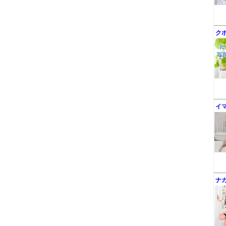
ク
イ
ナ