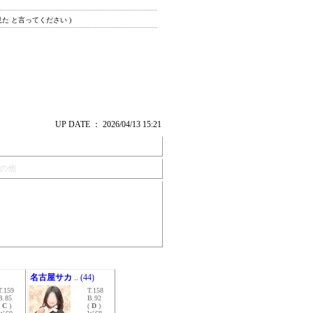
見た と言ってください )
UP DATE ： 2026/04/13 15:21
の他
名古屋サカ
.. (44)
T.159
T.158
B.85
B.92
(
C
)
(
D
)