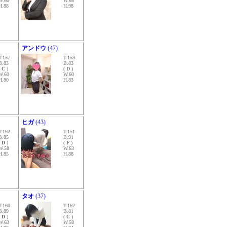
W.60
W.68
H.88
H.98
アンドウ
(47)
T.157
T.153
B.83
B.83
(
C
)
(
D
)
W.60
W.60
H.80
H.83
ヒガ
(43)
T.162
T.151
B.85
B.91
(
D
)
(
F
)
W.58
W.63
H.85
H.88
タオ
(37)
T.160
T.162
B.89
B.81
(
D
)
(
C
)
W.63
W.58