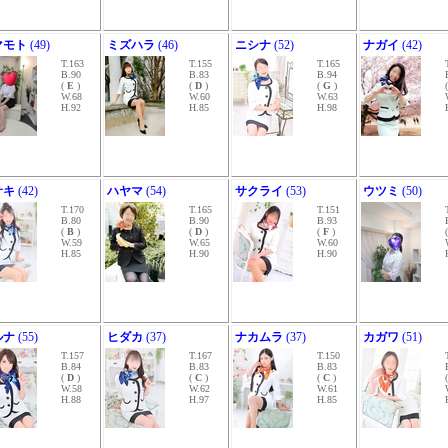
マモト
(49)
ミズハラ
(46)
ニシナ
(52)
ナガイ
(42)
T.163
T.155
T.165
B.90
B.83
B.94
(
E
)
(
D
)
(
G
)
W.68
W.60
W.63
H.92
H.85
H.98
サキ
(42)
ハヤマ
(54)
サクライ
(53)
ウツミ
(50)
T.170
T.165
T.151
B.80
B.90
B.93
(
B
)
(
D
)
(
F
)
W.59
W.65
W.60
H.85
H.90
H.90
ルナ
(55)
ヒダカ
(37)
ナカムラ
(37)
カガワ
(51)
T.157
T.167
T.150
B.84
B.83
B.83
(
D
)
(
C
)
(
C
)
W.58
W.62
W.61
H.88
H.97
H.85