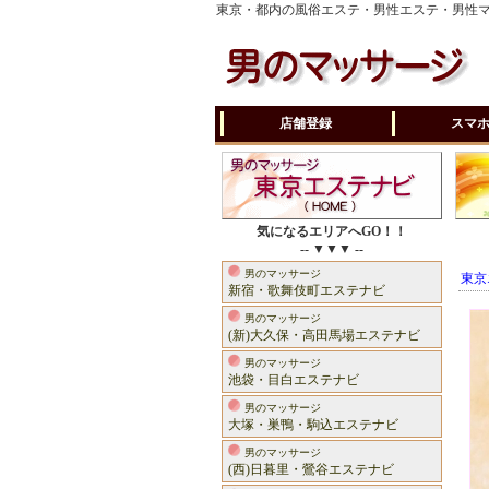
東京・都内の風俗エステ・男性エステ・男性
店舗登録
スマ
気になるエリアへGO！！
-- ▼▼▼ --
男のマッサージ
東京
新宿・歌舞伎町エステナビ
男のマッサージ
(新)大久保・高田馬場エステナビ
男のマッサージ
池袋・目白エステナビ
男のマッサージ
大塚・巣鴨・駒込エステナビ
男のマッサージ
(西)日暮里・鶯谷エステナビ