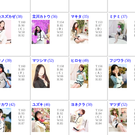
台スズカゼ
(38)
立川カトウ
(56)
マキタ
(35)
ミナミ
(37)
T.160
T.154
T.153
B.90
B.85
B.87
(
C
)
(
D
)
(
D
)
W.58
W.61
W.63
H.92
H.87
H.88
オノ
(39)
マツシマ
(52)
ヒロセ
(49)
フジワラ
(50)
T.160
T.158
T.156
B.89
B.86
B.80
(
F
)
(
C
)
(
A
)
W.63
W.66
W.63
H.88
H.90
H.83
オカワ
(42)
ユズキ
(46)
ヨネクラ
(50)
マツダ
(52)
T.163
T.158
T.154
B.93
B.92
B.84
(
E
)
(
E
)
(
C
)
W.61
W.61
W.58
H.87
H.85
H.84