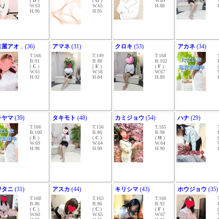
(
D
)
(
G
)
W.65
W.63
W.65
H.88
H.90
H.95
古屋アオ
.. (36)
アマネ
(31)
クロキ
(53)
アカネ
(34)
T.166
T.149
T.168
B.91
B.88
B.102
(
C
)
(
E
)
(
F
)
W.61
W.58
W.67
H.92
H.84
H.89
ラヤマ
(39)
タキモト
(48)
カミジョウ
(54)
ハナ
(29)
T.166
T.156
T.165
B.100
B.86
B.98
(
E
)
(
C
)
(
H
)
W.69
W.64
W.64
H.98
H.90
H.90
ワタニ
(31)
アスカ
(44)
キリシマ
(43)
ホウジョウ
(35)
T.168
T.163
T.160
B.86
B.86
B.92
(
C
)
(
C
)
(
F
)
W.60
W.65
W.67