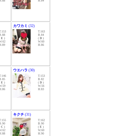
H.88
H.84
カワカミ
(32)
T.153
T.163
B.88
B.84
(
E
)
(
D
)
W.62
W.60
H.89
H.86
ウエハラ
(30)
T.146
T.153
B.85
B.82
(
E
)
(
D
)
W.59
W.56
H.86
H.83
キクチ
(31)
T.155
T.162
B.90
B.90
(
C
)
(
E
)
W.62
W.60
H.88
H.90