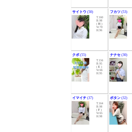
サイトウ
(50)
フカツ
(53)
T.160
B.98
(
H
)
W.70
H.96
クボ
(55)
ナナセ
(30)
T.156
B.95
(
E
)
W.66
H.95
イマイチ
(37)
ボタン
(32)
T.164
B.98
(
F
)
W.65
H.98