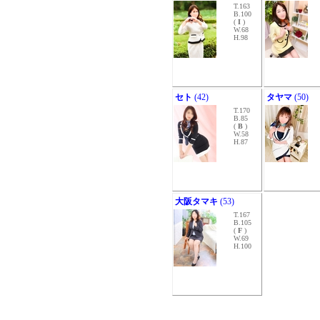
T.163
B.100
(
I
)
W.68
H.98
セト
(42)
タヤマ
(50)
T.170
B.85
(
B
)
W.58
H.87
大阪タマキ
(53)
T.167
B.105
(
F
)
W.69
H.100