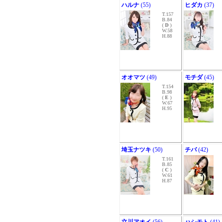
ハルナ
(55)
ヒダカ
(37)
T.157
B.84
(
D
)
W.58
H.88
オオマツ
(49)
モチダ
(45)
T.154
B.98
(
E
)
W.67
H.95
埼玉ナツキ
(50)
チバ
(42)
T.161
B.85
(
C
)
W.61
H.87