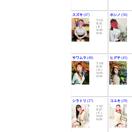
スズキ
(47)
ホシノ
(56)
T.155
B.92
(
F
)
W.69
H.95
サワムラ
(49)
ヒグチ
(45)
T.158
B.95
(
G
)
W.64
H.90
シラトリ
(37)
コユキ
(29)
T.167
B.87
(
C
)
W.63
H.89