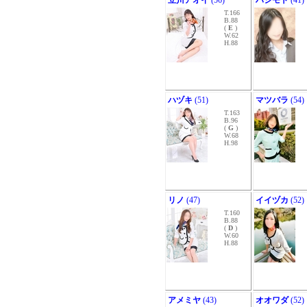
立川アオイ
(56)
ハシモト
(41)
T.166
B.88
(
E
)
W.62
H.88
ハヅキ
(51)
マツバラ
(54)
T.163
B.96
(
G
)
W.68
H.98
リノ
(47)
イイヅカ
(52)
T.160
B.88
(
D
)
W.60
H.88
アメミヤ
(43)
オオワダ
(52)