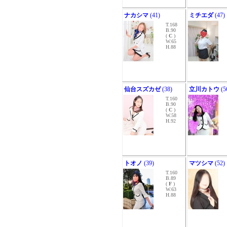
ナカシマ
(41)
ミチエダ
(47)
T.168
B.90
(
C
)
W.65
H.88
仙台スズカゼ
(38)
立川カトウ
(5
T.160
B.90
(
C
)
W.58
H.92
トオノ
(39)
マツシマ
(52)
T.160
B.89
(
F
)
W.63
H.88