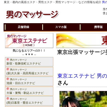
東京・都内の風俗エステ・男性エステ・男性マッサージ・などの情報を紹介
男
当
含
店舗登録
スマホ版
携帯版
気になるエリアへGO！！
東京出張マッサージ委
-- ▼▼▼ --
男のマッサージ
新宿・歌舞伎町エステナビ
男のマッサージ
(新)大久保・高田馬場エステナビ
東京エステナビ 男
男のマッサージ
さん
池袋・目白エステナビ
男のマッサージ
大塚・巣鴨・駒込エステナビ
男のマッサージ
(西)日暮里・鶯谷エステナビ