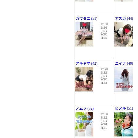
カワタニ
(31)
アスカ
(44)
T.168
B.86
(
C
)
W.60
H.85
アキヤマ
(42)
ニイナ
(40)
T.170
B.83
(
C
)
W.60
H.88
ノムラ
(32)
ヒメキ
(51)
T.160
B.92
(
E
)
W.61
H.91