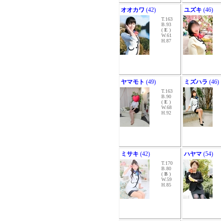
オオカワ
(42)
ユズキ
(46)
T.163
B.93
(
E
)
W.61
H.87
ヤマモト
(49)
ミズハラ
(46)
T.163
B.90
(
E
)
W.68
H.92
ミサキ
(42)
ハヤマ
(54)
T.170
B.80
(
B
)
W.59
H.85