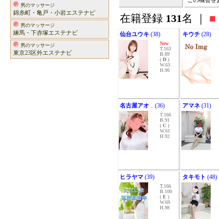
この機会を
男のマッサージ
錦糸町・亀戸・小岩エステナビ
在籍登録
131
名 ｜
■
男のマッサージ
練馬・下赤塚エステナビ
仙台ユウキ
(38)
キウチ
(28)
New
男のマッサージ
T.163
東京23区外エステナビ
B.89
(
D
)
W.63
H.90
名古屋アオ
.. (36)
アマネ
(31)
T.166
B.91
(
C
)
W.61
H.92
ヒラヤマ
(39)
タキモト
(48)
T.166
B.100
(
E
)
W.69
H.98