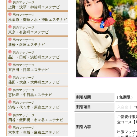
男のマッサージ
上野・浅草・御徒町エステナビ
男のマッサージ
秋葉原・御茶ノ水・神田エステナビ
男のマッサージ
東京・有楽町エステナビ
男のマッサージ
新橋・銀座エステナビ
男のマッサージ
品川・田町・浜松町エステナビ
男のマッサージ
五反田・目黒エステナビ
男のマッサージ
蒲田・大森・大井町エステナビ
男のマッサージ
恵比寿・中目黒エステナビ
割引期間
(
無期限
)
男のマッサージ
割引項目
入会金
｜ 
渋谷・代々木・原宿エステナビ
男のマッサージ
ご新規様限
四谷・飯田橋・市ヶ谷エステナビ
全コース【1
割引内容
男のマッサージ
出張マッサ
六本木・赤坂・麻布エステナビ