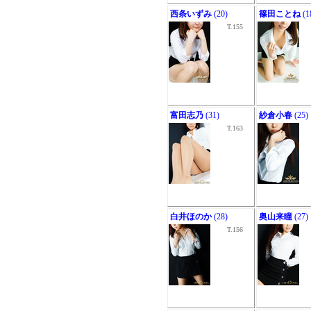
西条いずみ
(20)
篠田ことね
(1
T.155
富田志乃
(31)
紗倉小春
(25)
T.163
白井ほのか
(28)
奥山来瞳
(27)
T.156