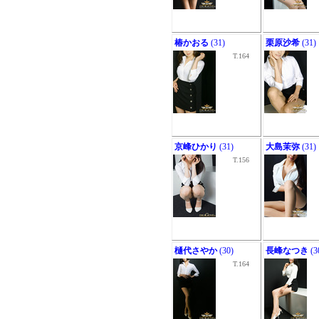
椿かおる
(31)
栗原沙希
(31)
T.164
京峰ひかり
(31)
大島茉弥
(31)
T.156
樋代さやか
(30)
長峰なつき
(3
T.164