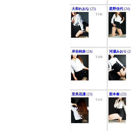
大和れおな
(25)
星野佳代
(24)
T.145
岸谷純奈
(24)
河瀬みおり
(2
T.160
里美花凛
(23)
梨本奏
(22)
T.155