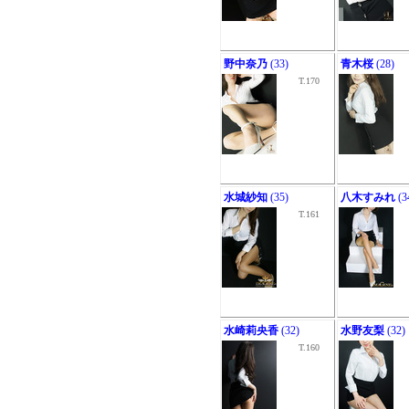
野中奈乃
(33)
青木桜
(28)
T.170
水城紗知
(35)
八木すみれ
(3
T.161
水崎莉央香
(32)
水野友梨
(32)
T.160