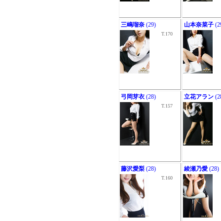
三嶋瑠奈
(29)
山本奈菜子
(2
T.170
弓岡芽衣
(28)
立花アラン
(2
T.157
藤沢愛梨
(28)
綾瀬乃愛
(28)
T.160