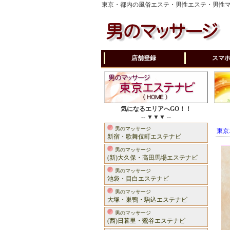
東京・都内の風俗エステ・男性エステ・男性
店舗登録
スマ
気になるエリアへGO！！
-- ▼▼▼ --
男のマッサージ
東京
新宿・歌舞伎町エステナビ
男のマッサージ
(新)大久保・高田馬場エステナビ
男のマッサージ
池袋・目白エステナビ
男のマッサージ
大塚・巣鴨・駒込エステナビ
男のマッサージ
(西)日暮里・鶯谷エステナビ