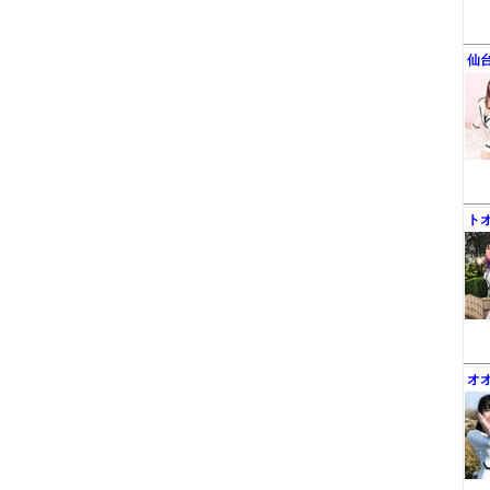
仙
ト
オ