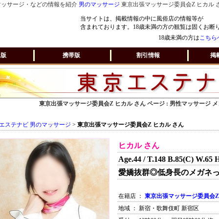
マッサージ・などの情報を紹介
男のマッサージ
東京出張マッサージ委員会Z ヒカル 
当サイトは、掲載情報の中に風俗店の情報等が
含まれております。18歳未満の方の観覧は固くお断
18歳未満の方は
こちら
ホ版
携帯版
割引情報
掲
東京出張マッサージ委員会Z ヒカル さん ページ : 男性マッサージ
エステナビ 男のマッサージ
>
東京出張マッサージ委員会Z ヒカル さん
ヒカル さん
Age.44 / T.148 B.85(C) W.65 
愛嬌抜群◎低身長のメガネっ
在籍店 ：
東京出張マッサージ委員会Z
地域 ： 新宿・歌舞伎町 新宿区