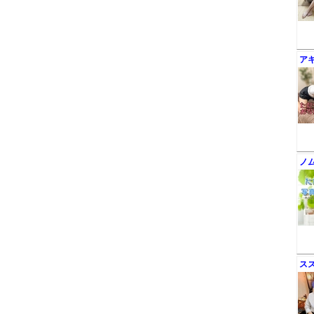
ア
ノ
ス