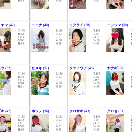
H.85
H.85
H.90
キヤマ
(42)
ニイナ
(40)
ミタライ
(58)
ニシジマ
(50)
T.170
T.160
T.158
B.83
B.83
B.84
(
C
)
(
C
)
(
C
)
W.60
W.60
W.58
H.88
H.85
H.86
ムラ
(32)
ヒメキ
(51)
タケノウチ
(46)
ヤナギ
(38)
T.160
T.156
T.155
B.92
B.83
B.82
(
E
)
(
B
)
(
B
)
W.61
W.58
W.60
H.91
H.86
H.85
ズキ
(47)
ホシノ
(56)
クロサキ
(43)
クロセ
(31)
T.155
T.161
T.155
B.92
B.93
B.84
(
F
)
(
D
)
(
C
)
W.69
W.61
W.64
H.95
H.88
H.88