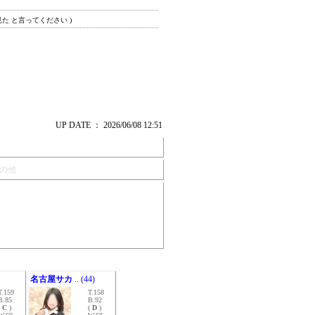
見た と言ってください )
UP DATE ： 2026/06/08 12:51
の他
名古屋サカ
.. (44)
T.159
T.158
B.85
B.92
(
C
)
(
D
)