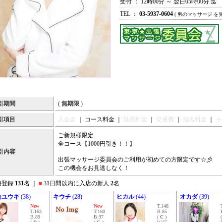
受付 ： 12時00分 ～ 翌日05時00分 迄
TEL ：
03-5937-0604
( 男のマッサージ を
引期間
(
無期限
)
引項目
入会金
｜ コース料金 ｜
延長料金
｜
交通費
｜
指名料金
｜
そ
ご新規様限定
全コース【1000円引き！！】
引内容
出張マッサージ委員会のご利用が初めての方限定です☆彡
この機会をお見逃しなく！
籍登録
131
名 ｜
■
31日間以内に入店の新人
2
名
台ユウキ
(38)
キウチ
(28)
ヒカル
(44)
オカダ
(39)
New
New
T.148
T.163
T.160
B.85
B.89
B.97
(
C
)