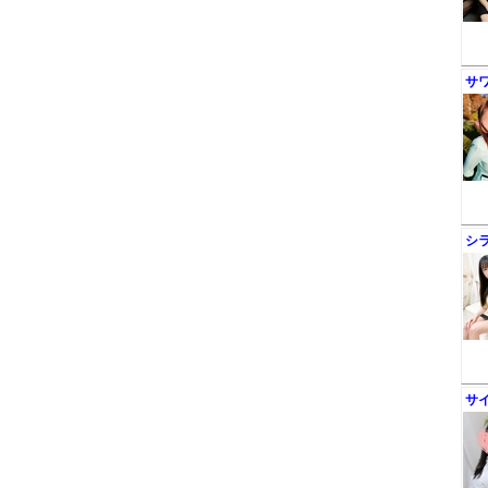
サ
シ
サ