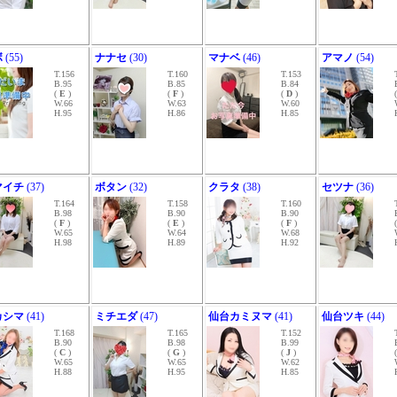
ボ
(55)
ナナセ
(30)
マナベ
(46)
アマノ
(54)
T.156
T.160
T.153
B.95
B.85
B.84
(
E
)
(
F
)
(
D
)
W.66
W.63
W.60
H.95
H.86
H.85
マイチ
(37)
ボタン
(32)
クラタ
(38)
セツナ
(36)
T.164
T.158
T.160
B.98
B.90
B.90
(
F
)
(
E
)
(
F
)
W.65
W.64
W.68
H.98
H.89
H.92
カシマ
(41)
ミチエダ
(47)
仙台カミヌマ
(41)
仙台ツキ
(44)
T.168
T.165
T.152
B.90
B.98
B.99
(
C
)
(
G
)
(
J
)
W.65
W.65
W.62
H.88
H.95
H.85