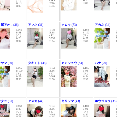
(
D
)
(
G
)
W.65
W.63
W.65
H.88
H.90
H.95
古屋アオ
.. (36)
アマネ
(31)
クロキ
(53)
アカネ
(34)
T.166
T.149
T.168
B.91
B.88
B.102
(
C
)
(
E
)
(
F
)
W.61
W.58
W.67
H.92
H.84
H.89
ラヤマ
(39)
タキモト
(48)
カミジョウ
(54)
ハナ
(29)
T.166
T.156
T.165
B.100
B.86
B.98
(
E
)
(
C
)
(
H
)
W.69
W.64
W.64
H.98
H.90
H.90
ワタニ
(31)
アスカ
(44)
キリシマ
(43)
ホウジョウ
(35)
T.168
T.163
T.160
B.86
B.86
B.92
(
C
)
(
C
)
(
F
)
W.60
W.65
W.67