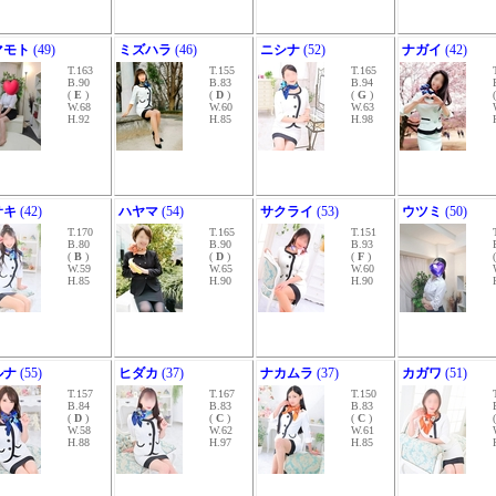
マモト
(49)
ミズハラ
(46)
ニシナ
(52)
ナガイ
(42)
T.163
T.155
T.165
B.90
B.83
B.94
(
E
)
(
D
)
(
G
)
W.68
W.60
W.63
H.92
H.85
H.98
サキ
(42)
ハヤマ
(54)
サクライ
(53)
ウツミ
(50)
T.170
T.165
T.151
B.80
B.90
B.93
(
B
)
(
D
)
(
F
)
W.59
W.65
W.60
H.85
H.90
H.90
ルナ
(55)
ヒダカ
(37)
ナカムラ
(37)
カガワ
(51)
T.157
T.167
T.150
B.84
B.83
B.83
(
D
)
(
C
)
(
C
)
W.58
W.62
W.61
H.88
H.97
H.85