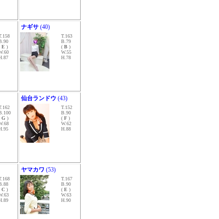
ナギサ
(40)
T.158
T.163
B.90
B.79
(
E
)
(
B
)
W.60
W.55
H.87
H.78
仙台ランドウ
(43)
T.162
T.152
B.100
B.90
(
G
)
(
F
)
W.68
W.62
H.95
H.88
ヤマカワ
(53)
T.168
T.167
B.88
B.90
(
C
)
(
E
)
W.63
W.63
H.89
H.90