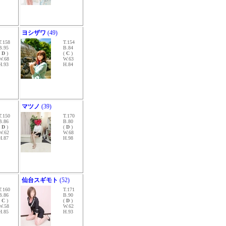
ヨシザワ
(49)
T.158
T.154
B.95
B.84
(
D
)
(
C
)
W.68
W.63
H.93
H.84
マツノ
(39)
T.150
T.170
B.86
B.80
(
D
)
(
D
)
W.62
W.68
H.87
H.98
仙台スギモト
(52)
T.160
T.171
B.86
B.90
(
C
)
(
D
)
W.58
W.62
H.85
H.93