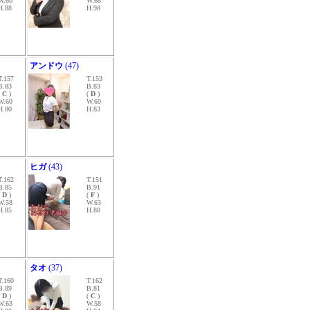
W.60
W.68
H.88
H.98
アンドウ
(47)
T.157
T.153
B.83
B.83
(
C
)
(
D
)
W.60
W.60
H.80
H.83
ヒガ
(43)
T.162
T.151
B.85
B.91
(
D
)
(
F
)
W.58
W.63
H.85
H.88
タオ
(37)
T.160
T.162
B.89
B.81
(
D
)
(
C
)
W.63
W.58