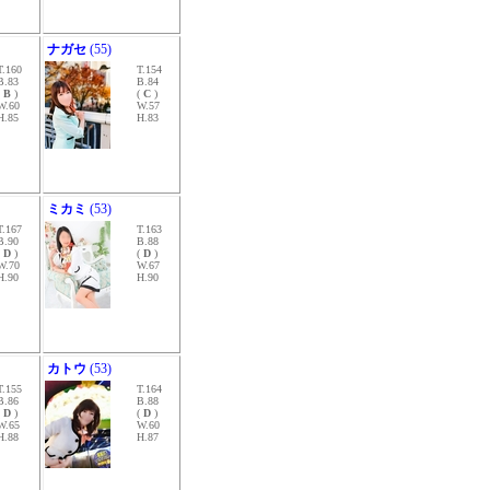
ナガセ
(55)
T.160
T.154
B.83
B.84
(
B
)
(
C
)
W.60
W.57
H.85
H.83
ミカミ
(53)
T.167
T.163
B.90
B.88
(
D
)
(
D
)
W.70
W.67
H.90
H.90
カトウ
(53)
T.155
T.164
B.86
B.88
(
D
)
(
D
)
W.65
W.60
H.88
H.87