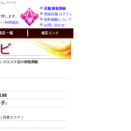
さん ページ
店舗 新規登録
登録店舗 ログイン
り致します。
有料掲載について
へ
|
利用規約
お問い合わせ
載店 一覧
相互リンク
 メンズエステ店の情報満載
H.88
子♪
( 回春エステ )