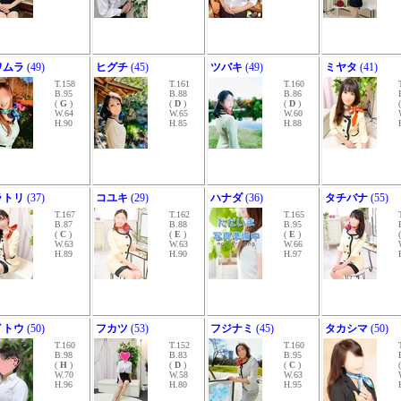
ワムラ
(49)
ヒグチ
(45)
ツバキ
(49)
ミヤタ
(41)
T.158
T.161
T.160
B.95
B.88
B.86
(
G
)
(
D
)
(
D
)
W.64
W.65
W.60
H.90
H.85
H.88
ラトリ
(37)
コユキ
(29)
ハナダ
(36)
タチバナ
(55)
T.167
T.162
T.165
B.87
B.88
B.95
(
C
)
(
E
)
(
E
)
W.63
W.63
W.66
H.89
H.90
H.97
イトウ
(50)
フカツ
(53)
フジナミ
(45)
タカシマ
(50)
T.160
T.152
T.160
B.98
B.83
B.95
(
H
)
(
D
)
(
C
)
W.70
W.58
W.63
H.96
H.80
H.95