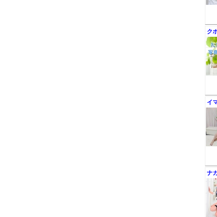
ク
イ
ナ