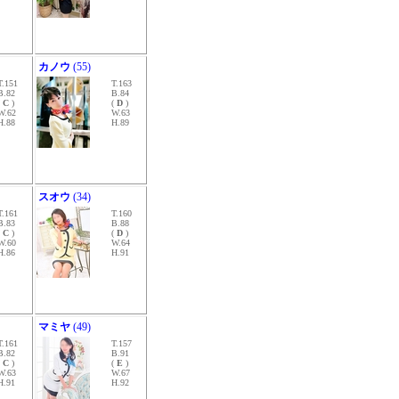
カノウ
(55)
T.151
T.163
B.82
B.84
(
C
)
(
D
)
W.62
W.63
H.88
H.89
スオウ
(34)
T.161
T.160
B.83
B.88
(
C
)
(
D
)
W.60
W.64
H.86
H.91
マミヤ
(49)
T.161
T.157
B.82
B.91
(
C
)
(
E
)
W.63
W.67
H.91
H.92