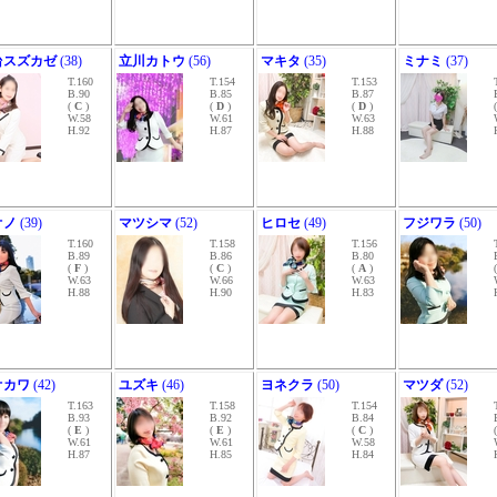
台スズカゼ
(38)
立川カトウ
(56)
マキタ
(35)
ミナミ
(37)
T.160
T.154
T.153
B.90
B.85
B.87
(
C
)
(
D
)
(
D
)
W.58
W.61
W.63
H.92
H.87
H.88
オノ
(39)
マツシマ
(52)
ヒロセ
(49)
フジワラ
(50)
T.160
T.158
T.156
B.89
B.86
B.80
(
F
)
(
C
)
(
A
)
W.63
W.66
W.63
H.88
H.90
H.83
オカワ
(42)
ユズキ
(46)
ヨネクラ
(50)
マツダ
(52)
T.163
T.158
T.154
B.93
B.92
B.84
(
E
)
(
E
)
(
C
)
W.61
W.61
W.58
H.87
H.85
H.84