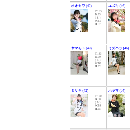
オオカワ
(42)
ユズキ
(46)
T.163
B.93
(
E
)
W.61
H.87
ヤマモト
(49)
ミズハラ
(46)
T.163
B.90
(
E
)
W.68
H.92
ミサキ
(42)
ハヤマ
(54)
T.170
B.80
(
B
)
W.59
H.85