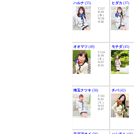
ハルナ
(55)
ヒダカ
(37)
T.157
B.84
(
D
)
W.58
H.88
オオマツ
(49)
モチダ
(45)
T.154
B.98
(
E
)
W.67
H.95
埼玉ナツキ
(50)
チバ
(42)
T.161
B.85
(
C
)
W.61
H.87