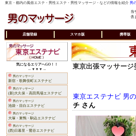
東京・都内の風俗エステ・男性エステ・男性マッサージ・などの情報を紹介
男
当
含
店舗登録
スマホ版
携帯版
気になるエリアへGO！！
東京出張マッサージ委
-- ▼▼▼ --
男のマッサージ
新宿・歌舞伎町エステナビ
男のマッサージ
(新)大久保・高田馬場エステナビ
東京エステナビ 男
男のマッサージ
チ さん
池袋・目白エステナビ
男のマッサージ
大塚・巣鴨・駒込エステナビ
男のマッサージ
(西)日暮里・鶯谷エステナビ