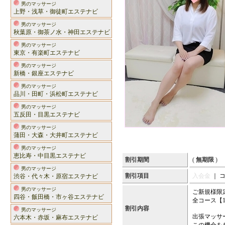
男のマッサージ
上野・浅草・御徒町エステナビ
男のマッサージ
秋葉原・御茶ノ水・神田エステナビ
男のマッサージ
東京・有楽町エステナビ
男のマッサージ
新橋・銀座エステナビ
男のマッサージ
品川・田町・浜松町エステナビ
男のマッサージ
五反田・目黒エステナビ
男のマッサージ
蒲田・大森・大井町エステナビ
男のマッサージ
恵比寿・中目黒エステナビ
割引期間
(
無期限
)
男のマッサージ
割引項目
入会金
｜ 
渋谷・代々木・原宿エステナビ
男のマッサージ
ご新規様限
四谷・飯田橋・市ヶ谷エステナビ
全コース【1
割引内容
男のマッサージ
出張マッサ
六本木・赤坂・麻布エステナビ