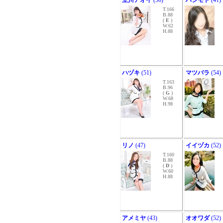
立川アオイ
(56)
ハシモト
(41)
T.166
B.88
(
E
)
W.62
H.88
ハヅキ
(51)
マツバラ
(54)
T.163
B.96
(
G
)
W.68
H.98
リノ
(47)
イイヅカ
(52)
T.160
B.88
(
D
)
W.60
H.88
アメミヤ
(43)
オオワダ
(52)