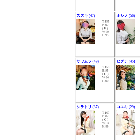
スズキ
(47)
ホシノ
(56)
T.155
B.92
(
F
)
W.69
H.95
サワムラ
(49)
ヒグチ
(45)
T.158
B.95
(
G
)
W.64
H.90
シラトリ
(37)
コユキ
(29)
T.167
B.87
(
C
)
W.63
H.89