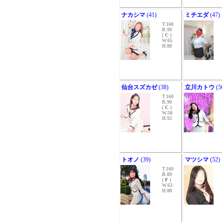
ナカシマ
(41)
ミチエダ
(47)
T.168
B.90
(
C
)
W.65
H.88
仙台スズカゼ
(38)
立川カトウ
(5
T.160
B.90
(
C
)
W.58
H.92
トオノ
(39)
マツシマ
(52)
T.160
B.89
(
F
)
W.63
H.88