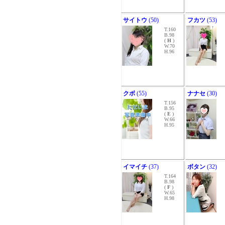
サイトウ
(50)
フカツ
(53)
T.160
B.98
(
H
)
W.70
H.96
クボ
(55)
ナナセ
(30)
T.156
B.95
(
E
)
W.66
H.95
イマイチ
(37)
ボタン
(32)
T.164
B.98
(
F
)
W.65
H.98