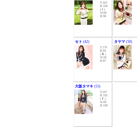
T.163
B.100
(
I
)
W.68
H.98
セト
(42)
タヤマ
(50)
T.170
B.85
(
B
)
W.58
H.87
大阪タマキ
(53)
T.167
B.105
(
F
)
W.69
H.100