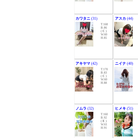
カワタニ
(31)
アスカ
(44)
T.168
B.86
(
C
)
W.60
H.85
アキヤマ
(42)
ニイナ
(40)
T.170
B.83
(
C
)
W.60
H.88
ノムラ
(32)
ヒメキ
(51)
T.160
B.92
(
E
)
W.61
H.91