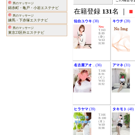
この機会を
男のマッサージ
錦糸町・亀戸・小岩エステナビ
在籍登録
131
名 ｜
■
男のマッサージ
練馬・下赤塚エステナビ
仙台ユウキ
(38)
キウチ
(28)
New
男のマッサージ
T.163
東京23区外エステナビ
B.89
(
D
)
W.63
H.90
名古屋アオ
.. (36)
アマネ
(31)
T.166
B.91
(
C
)
W.61
H.92
ヒラヤマ
(39)
タキモト
(48)
T.166
B.100
(
E
)
W.69
H.98